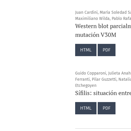
Juan Cardini, María Soledad S
Maximiliano Wilda, Pablo Rafa
Western blot parcialm
mutación V30M
HTML
PDF
Guido Copparoni, Julieta Anah
Ferranti, Pilar Guzzetti, Natal
Etchegoyen
Sífilis: situación ent
HTML
PDF