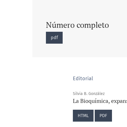
Número completo
pdf
Editorial
Silvia B. González
La Bioquímica, expans
HTML
PDF