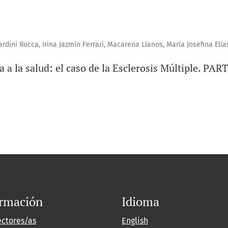
rdini Rocca, Irina Jazmín Ferrari, Macarena Llanos, María Josefina Elía
 a la salud: el caso de la Esclerosis Múltiple. PAR
ormación
Idioma
ectores/as
English