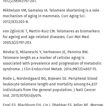
1972;239(94):197-201.
Mikhelson VM, Gamaley IA. Telomere shortening is a sole
mechanism of aging in mammals. Curr Aging Sci.
2012;5(3):203-8.
von Zglinicki T, Martin-Ruiz CM. Telomeres as biomarkers
for ageing and age-related diseases. Curr Mol Med.
2005;5(2):197-203.
Révész D, Milaneschi Y, Verhoeven JE, Penninx BW.
Telomere length as a marker of cellular aging is
associated with prevalence and progression of metabolic
syndrome. J Clin Endocrinol Metab. 2014;99(12):4607-15.
Rode L, Nordestgaard BG, Bojesen SE. Peripheral blood
leukocyte telomere length and mortality among 64,637
individuals from the general population. J Natl Cancer
Inst. 2015;107(6):djv074.
Epel ES, Blackburn EH, Lin J, Dhabhar FS, Adler NE, Morrow