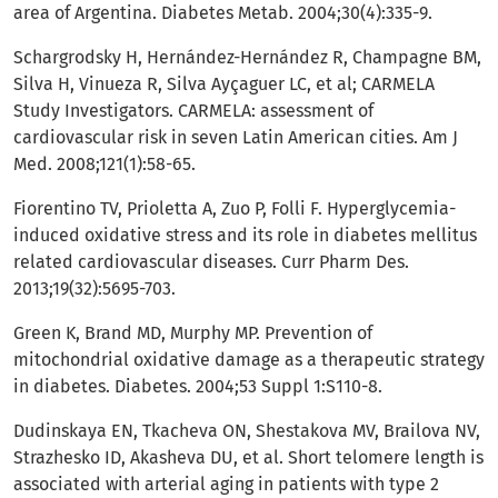
area of Argentina. Diabetes Metab. 2004;30(4):335-9.
Schargrodsky H, Hernández-Hernández R, Champagne BM,
Silva H, Vinueza R, Silva Ayçaguer LC, et al; CARMELA
Study Investigators. CARMELA: assessment of
cardiovascular risk in seven Latin American cities. Am J
Med. 2008;121(1):58-65.
Fiorentino TV, Prioletta A, Zuo P, Folli F. Hyperglycemia-
induced oxidative stress and its role in diabetes mellitus
related cardiovascular diseases. Curr Pharm Des.
2013;19(32):5695-703.
Green K, Brand MD, Murphy MP. Prevention of
mitochondrial oxidative damage as a therapeutic strategy
in diabetes. Diabetes. 2004;53 Suppl 1:S110-8.
Dudinskaya EN, Tkacheva ON, Shestakova MV, Brailova NV,
Strazhesko ID, Akasheva DU, et al. Short telomere length is
associated with arterial aging in patients with type 2