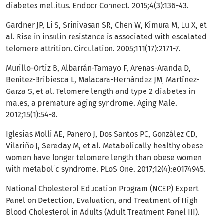
diabetes mellitus. Endocr Connect. 2015;4(3):136-43.
Gardner JP, Li S, Srinivasan SR, Chen W, Kimura M, Lu X, et
al. Rise in insulin resistance is associated with escalated
telomere attrition. Circulation. 2005;111(17):2171-7.
Murillo-Ortiz B, Albarrán-Tamayo F, Arenas-Aranda D,
Benítez-Bribiesca L, Malacara-Hernández JM, Martínez-
Garza S, et al. Telomere length and type 2 diabetes in
males, a premature aging syndrome. Aging Male.
2012;15(1):54-8.
Iglesias Molli AE, Panero J, Dos Santos PC, González CD,
Vilariño J, Sereday M, et al. Metabolically healthy obese
women have longer telomere length than obese women
with metabolic syndrome. PLoS One. 2017;12(4):e0174945.
National Cholesterol Education Program (NCEP) Expert
Panel on Detection, Evaluation, and Treatment of High
Blood Cholesterol in Adults (Adult Treatment Panel III).