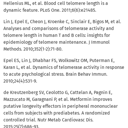
Hellenius ML, et al. Blood cell telomere length is a
dynamic feature. PLoS One. 2011;6(6):e21485.
Lin J, Epel E, Cheon J, Kroenke C, Sinclair E, Bigos M, et al.
Analyses and comparisons of telomerase activity and
telomere length in human T and B cells: insights for
epidemiology of telomere maintenance. J Immunol
Methods. 2010;352(1-2):71-80.
Epel ES, Lin J, Dhabhar FS, Wolkowitz OM, Puterman E,
Karan L, et al. Dynamics of telomerase activity in response
to acute psychological stress. Brain Behav Immun.
2010;24(4):531-9.
de Kreutzenberg SV, Ceolotto G, Cattelan A, Pagnin E,
Mazzucato M, Garagnani P, et al. Metformin improves
putative longevity effectors in peripheral mononuclear
cells from subjects with prediabetes. A randomized
controlled trial. Nutr Metab Cardiovasc Dis.
2015;25(7):686-93.