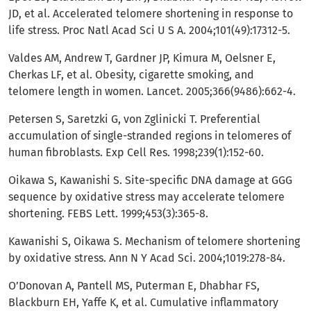
JD, et al. Accelerated telomere shortening in response to
life stress. Proc Natl Acad Sci U S A. 2004;101(49):17312-5.
Valdes AM, Andrew T, Gardner JP, Kimura M, Oelsner E,
Cherkas LF, et al. Obesity, cigarette smoking, and
telomere length in women. Lancet. 2005;366(9486):662-4.
Petersen S, Saretzki G, von Zglinicki T. Preferential
accumulation of single-stranded regions in telomeres of
human fibroblasts. Exp Cell Res. 1998;239(1):152-60.
Oikawa S, Kawanishi S. Site-specific DNA damage at GGG
sequence by oxidative stress may accelerate telomere
shortening. FEBS Lett. 1999;453(3):365-8.
Kawanishi S, Oikawa S. Mechanism of telomere shortening
by oxidative stress. Ann N Y Acad Sci. 2004;1019:278-84.
O’Donovan A, Pantell MS, Puterman E, Dhabhar FS,
Blackburn EH, Yaffe K, et al. Cumulative inflammatory