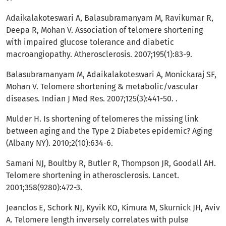
Adaikalakoteswari A, Balasubramanyam M, Ravikumar R,
Deepa R, Mohan V. Association of telomere shortening
with impaired glucose tolerance and diabetic
macroangiopathy. Atherosclerosis. 2007;195(1):83-9.
Balasubramanyam M, Adaikalakoteswari A, Monickaraj SF,
Mohan V. Telomere shortening & metabolic/vascular
diseases. Indian J Med Res. 2007;125(3):441-50. .
Mulder H. Is shortening of telomeres the missing link
between aging and the Type 2 Diabetes epidemic? Aging
(Albany NY). 2010;2(10):634-6.
Samani NJ, Boultby R, Butler R, Thompson JR, Goodall AH.
Telomere shortening in atherosclerosis. Lancet.
2001;358(9280):472-3.
Jeanclos E, Schork NJ, Kyvik KO, Kimura M, Skurnick JH, Aviv
A. Telomere length inversely correlates with pulse