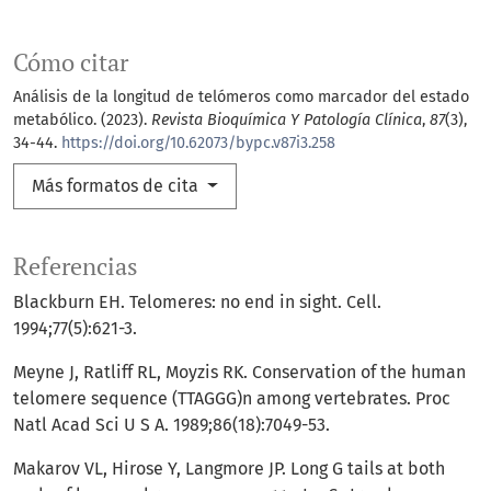
Cómo citar
Análisis de la longitud de telómeros como marcador del estado
metabólico. (2023).
Revista Bioquímica Y Patología Clínica
,
87
(3),
34-44.
https://doi.org/10.62073/bypc.v87i3.258
Más formatos de cita
Referencias
Blackburn EH. Telomeres: no end in sight. Cell.
1994;77(5):621-3.
Meyne J, Ratliff RL, Moyzis RK. Conservation of the human
telomere sequence (TTAGGG)n among vertebrates. Proc
Natl Acad Sci U S A. 1989;86(18):7049-53.
Makarov VL, Hirose Y, Langmore JP. Long G tails at both