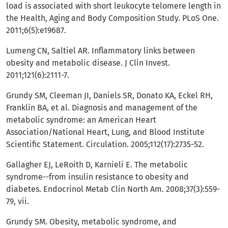
load is associated with short leukocyte telomere length in
the Health, Aging and Body Composition Study. PLoS One.
2011;6(5):e19687.
Lumeng CN, Saltiel AR. Inflammatory links between
obesity and metabolic disease. J Clin Invest.
2011;121(6):2111-7.
Grundy SM, Cleeman JI, Daniels SR, Donato KA, Eckel RH,
Franklin BA, et al. Diagnosis and management of the
metabolic syndrome: an American Heart
Association/National Heart, Lung, and Blood Institute
Scientific Statement. Circulation. 2005;112(17):2735-52.
Gallagher EJ, LeRoith D, Karnieli E. The metabolic
syndrome--from insulin resistance to obesity and
diabetes. Endocrinol Metab Clin North Am. 2008;37(3):559-
79, vii.
Grundy SM. Obesity, metabolic syndrome, and