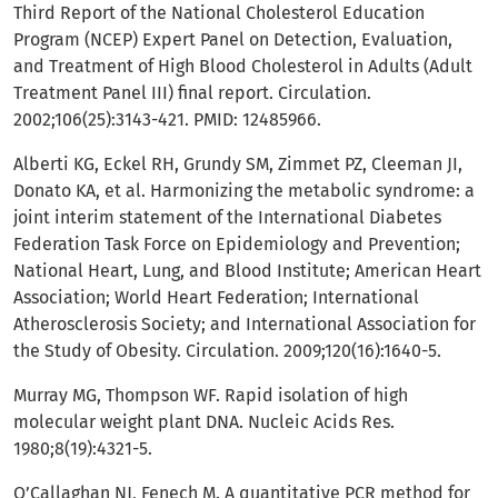
Third Report of the National Cholesterol Education
Program (NCEP) Expert Panel on Detection, Evaluation,
and Treatment of High Blood Cholesterol in Adults (Adult
Treatment Panel III) final report. Circulation.
2002;106(25):3143-421. PMID: 12485966.
Alberti KG, Eckel RH, Grundy SM, Zimmet PZ, Cleeman JI,
Donato KA, et al. Harmonizing the metabolic syndrome: a
joint interim statement of the International Diabetes
Federation Task Force on Epidemiology and Prevention;
National Heart, Lung, and Blood Institute; American Heart
Association; World Heart Federation; International
Atherosclerosis Society; and International Association for
the Study of Obesity. Circulation. 2009;120(16):1640-5.
Murray MG, Thompson WF. Rapid isolation of high
molecular weight plant DNA. Nucleic Acids Res.
1980;8(19):4321-5.
O’Callaghan NJ, Fenech M. A quantitative PCR method for