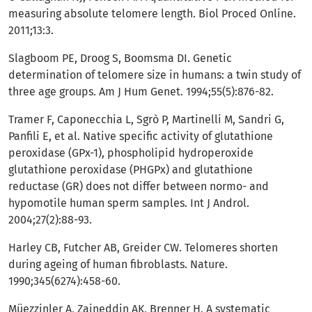
measuring absolute telomere length. Biol Proced Online.
2011;13:3.
Slagboom PE, Droog S, Boomsma DI. Genetic
determination of telomere size in humans: a twin study of
three age groups. Am J Hum Genet. 1994;55(5):876-82.
Tramer F, Caponecchia L, Sgrò P, Martinelli M, Sandri G,
Panfili E, et al. Native specific activity of glutathione
peroxidase (GPx-1), phospholipid hydroperoxide
glutathione peroxidase (PHGPx) and glutathione
reductase (GR) does not differ between normo- and
hypomotile human sperm samples. Int J Androl.
2004;27(2):88-93.
Harley CB, Futcher AB, Greider CW. Telomeres shorten
during ageing of human fibroblasts. Nature.
1990;345(6274):458-60.
Müezzinler A, Zaineddin AK, Brenner H. A systematic