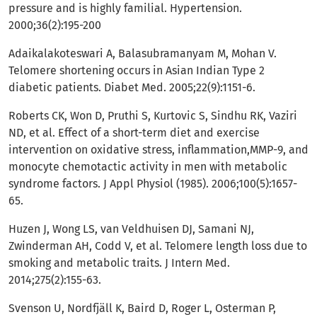
pressure and is highly familial. Hypertension.
2000;36(2):195-200
Adaikalakoteswari A, Balasubramanyam M, Mohan V.
Telomere shortening occurs in Asian Indian Type 2
diabetic patients. Diabet Med. 2005;22(9):1151-6.
Roberts CK, Won D, Pruthi S, Kurtovic S, Sindhu RK, Vaziri
ND, et al. Effect of a short-term diet and exercise
intervention on oxidative stress, inflammation,MMP-9, and
monocyte chemotactic activity in men with metabolic
syndrome factors. J Appl Physiol (1985). 2006;100(5):1657-
65.
Huzen J, Wong LS, van Veldhuisen DJ, Samani NJ,
Zwinderman AH, Codd V, et al. Telomere length loss due to
smoking and metabolic traits. J Intern Med.
2014;275(2):155-63.
Svenson U, Nordfjäll K, Baird D, Roger L, Osterman P,