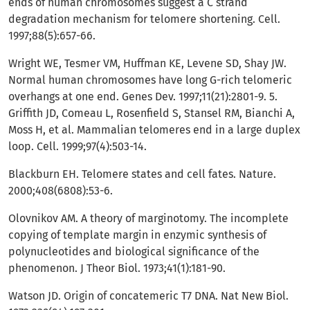
ends of human chromosomes suggest a C strand
degradation mechanism for telomere shortening. Cell.
1997;88(5):657-66.
Wright WE, Tesmer VM, Huffman KE, Levene SD, Shay JW.
Normal human chromosomes have long G-rich telomeric
overhangs at one end. Genes Dev. 1997;11(21):2801-9. 5.
Griffith JD, Comeau L, Rosenfield S, Stansel RM, Bianchi A,
Moss H, et al. Mammalian telomeres end in a large duplex
loop. Cell. 1999;97(4):503-14.
Blackburn EH. Telomere states and cell fates. Nature.
2000;408(6808):53-6.
Olovnikov AM. A theory of marginotomy. The incomplete
copying of template margin in enzymic synthesis of
polynucleotides and biological significance of the
phenomenon. J Theor Biol. 1973;41(1):181-90.
Watson JD. Origin of concatemeric T7 DNA. Nat New Biol.