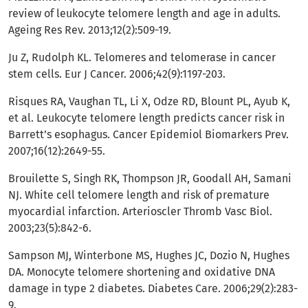
review of leukocyte telomere length and age in adults.
Ageing Res Rev. 2013;12(2):509-19.
Ju Z, Rudolph KL. Telomeres and telomerase in cancer
stem cells. Eur J Cancer. 2006;42(9):1197-203.
Risques RA, Vaughan TL, Li X, Odze RD, Blount PL, Ayub K,
et al. Leukocyte telomere length predicts cancer risk in
Barrett’s esophagus. Cancer Epidemiol Biomarkers Prev.
2007;16(12):2649-55.
Brouilette S, Singh RK, Thompson JR, Goodall AH, Samani
NJ. White cell telomere length and risk of premature
myocardial infarction. Arterioscler Thromb Vasc Biol.
2003;23(5):842-6.
Sampson MJ, Winterbone MS, Hughes JC, Dozio N, Hughes
DA. Monocyte telomere shortening and oxidative DNA
damage in type 2 diabetes. Diabetes Care. 2006;29(2):283-
9.