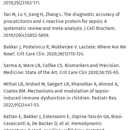
2019;25(2):163-171.
Tan M, Lu Y, Jiang H, Zhang L. The diagnostic accuracy of
procalcitonin and C-reactive protein for sepsis: A
systematic review and meta-analysis. J Cell Biochem.
2019;120(4):5852-5859.
Bakker J, Postelnicu R, Mukherjee V. Lactate: Where Are We
Now?. Crit Care Clin. 2020;36(1):115-124.
Sarma A, Ware LB, Calfee CS. Biomarkers and Precision.
Medicine: State of the Art. Crit Care Clin 2020;36:155-65.
Mithal LB, Arshad M, Swigart LR, Khanolkar A, Ahmed A,
Coates BM. Mechanisms and modulation of sepsis-
induced immune dysfunction in children. Pediatr Res.
2022;91(2):447-53.
Kattan E, Bakker J, Estenssoro E, Ospina-Tascón GA, Biasi-
Cavalcanti A, De Backer D, et al. Hemodynamic