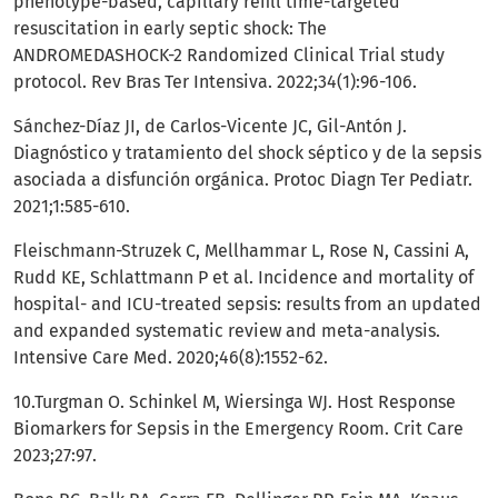
phenotype-based, capillary refill time-targeted
resuscitation in early septic shock: The
ANDROMEDASHOCK-2 Randomized Clinical Trial study
protocol. Rev Bras Ter Intensiva. 2022;34(1):96-106.
Sánchez-Díaz JI, de Carlos-Vicente JC, Gil-Antón J.
Diagnóstico y tratamiento del shock séptico y de la sepsis
asociada a disfunción orgánica. Protoc Diagn Ter Pediatr.
2021;1:585-610.
Fleischmann-Struzek C, Mellhammar L, Rose N, Cassini A,
Rudd KE, Schlattmann P et al. Incidence and mortality of
hospital- and ICU-treated sepsis: results from an updated
and expanded systematic review and meta-analysis.
Intensive Care Med. 2020;46(8):1552-62.
10.Turgman O. Schinkel M, Wiersinga WJ. Host Response
Biomarkers for Sepsis in the Emergency Room. Crit Care
2023;27:97.