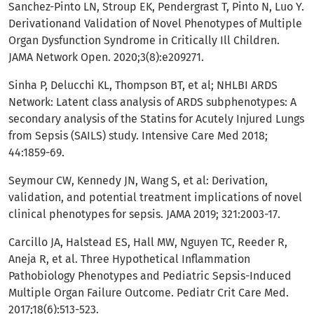
Sanchez-Pinto LN, Stroup EK, Pendergrast T, Pinto N, Luo Y.
Derivationand Validation of Novel Phenotypes of Multiple
Organ Dysfunction Syndrome in Critically Ill Children.
JAMA Network Open. 2020;3(8):e209271.
Sinha P, Delucchi KL, Thompson BT, et al; NHLBI ARDS
Network: Latent class analysis of ARDS subphenotypes: A
secondary analysis of the Statins for Acutely Injured Lungs
from Sepsis (SAILS) study. Intensive Care Med 2018;
44:1859-69.
Seymour CW, Kennedy JN, Wang S, et al: Derivation,
validation, and potential treatment implications of novel
clinical phenotypes for sepsis. JAMA 2019; 321:2003-17.
Carcillo JA, Halstead ES, Hall MW, Nguyen TC, Reeder R,
Aneja R, et al. Three Hypothetical Inflammation
Pathobiology Phenotypes and Pediatric Sepsis-Induced
Multiple Organ Failure Outcome. Pediatr Crit Care Med.
2017;18(6):513-523.