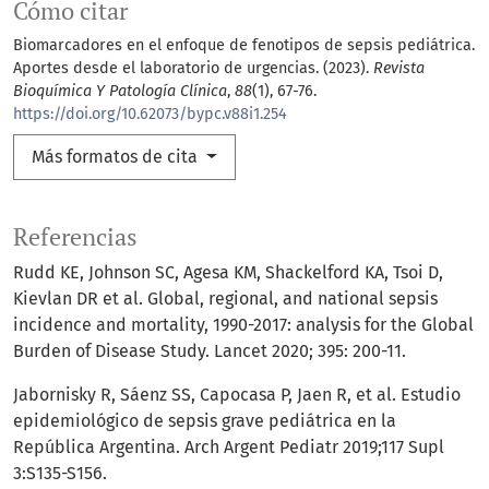
Cómo citar
Biomarcadores en el enfoque de fenotipos de sepsis pediátrica.
Aportes desde el laboratorio de urgencias. (2023).
Revista
Bioquímica Y Patología Clínica
,
88
(1), 67-76.
https://doi.org/10.62073/bypc.v88i1.254
Más formatos de cita
Referencias
Rudd KE, Johnson SC, Agesa KM, Shackelford KA, Tsoi D,
Kievlan DR et al. Global, regional, and national sepsis
incidence and mortality, 1990-2017: analysis for the Global
Burden of Disease Study. Lancet 2020; 395: 200-11.
Jabornisky R, Sáenz SS, Capocasa P, Jaen R, et al. Estudio
epidemiológico de sepsis grave pediátrica en la
República Argentina. Arch Argent Pediatr 2019;117 Supl
3:S135-S156.