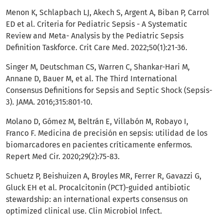
Menon K, Schlapbach LJ, Akech S, Argent A, Biban P, Carrol
ED et al. Criteria for Pediatric Sepsis - A Systematic
Review and Meta- Analysis by the Pediatric Sepsis
Definition Taskforce. Crit Care Med. 2022;50(1):21-36.
Singer M, Deutschman CS, Warren C, Shankar-Hari M,
Annane D, Bauer M, et al. The Third International
Consensus Definitions for Sepsis and Septic Shock (Sepsis-
3). JAMA. 2016;315:801-10.
Molano D, Gómez M, Beltrán E, Villabón M, Robayo I,
Franco F. Medicina de precisión en sepsis: utilidad de los
biomarcadores en pacientes críticamente enfermos.
Repert Med Cir. 2020;29(2):75-83.
Schuetz P, Beishuizen A, Broyles MR, Ferrer R, Gavazzi G,
Gluck EH et al. Procalcitonin (PCT)-guided antibiotic
stewardship: an international experts consensus on
optimized clinical use. Clin Microbiol Infect.