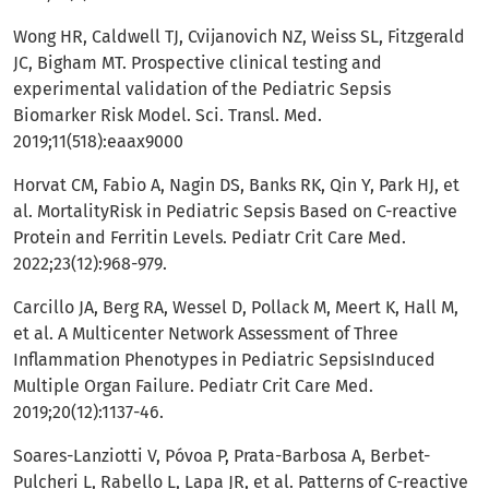
Wong HR, Caldwell TJ, Cvijanovich NZ, Weiss SL, Fitzgerald
JC, Bigham MT. Prospective clinical testing and
experimental validation of the Pediatric Sepsis
Biomarker Risk Model. Sci. Transl. Med.
2019;11(518):eaax9000
Horvat CM, Fabio A, Nagin DS, Banks RK, Qin Y, Park HJ, et
al. MortalityRisk in Pediatric Sepsis Based on C-reactive
Protein and Ferritin Levels. Pediatr Crit Care Med.
2022;23(12):968-979.
Carcillo JA, Berg RA, Wessel D, Pollack M, Meert K, Hall M,
et al. A Multicenter Network Assessment of Three
Inflammation Phenotypes in Pediatric SepsisInduced
Multiple Organ Failure. Pediatr Crit Care Med.
2019;20(12):1137-46.
Soares-Lanziotti V, Póvoa P, Prata-Barbosa A, Berbet-
Pulcheri L, Rabello L, Lapa JR, et al. Patterns of C-reactive