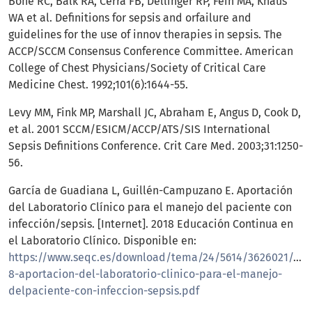
Bone RC, Balk RA, Cerra FB, Dellinger RP, Fein MA, Knaus
WA et al. Definitions for sepsis and orfailure and
guidelines for the use of innov therapies in sepsis. The
ACCP/SCCM Consensus Conference Committee. American
College of Chest Physicians/Society of Critical Care
Medicine Chest. 1992;101(6):1644-55.
Levy MM, Fink MP, Marshall JC, Abraham E, Angus D, Cook D,
et al. 2001 SCCM/ESICM/ACCP/ATS/SIS International
Sepsis Definitions Conference. Crit Care Med. 2003;31:1250-
56.
García de Guadiana L, Guillén-Campuzano E. Aportación
del Laboratorio Clínico para el manejo del paciente con
infección/sepsis. [Internet]. 2018 Educación Continua en
el Laboratorio Clínico. Disponible en:
https://www.seqc.es/download/tema/24/5614/3626021/177
8-aportacion-del-laboratorio-clinico-para-el-manejo-
delpaciente-con-infeccion-sepsis.pdf