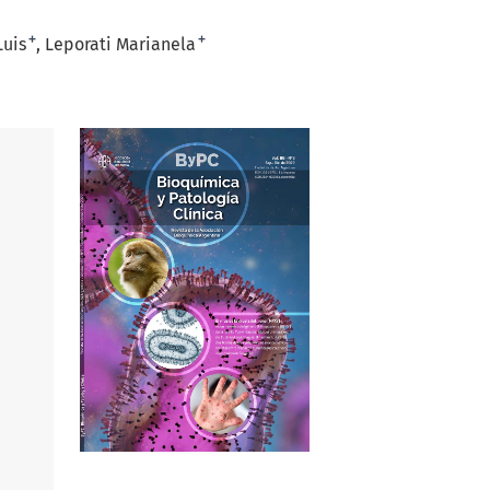
+
+
Luis
Leporati Marianela