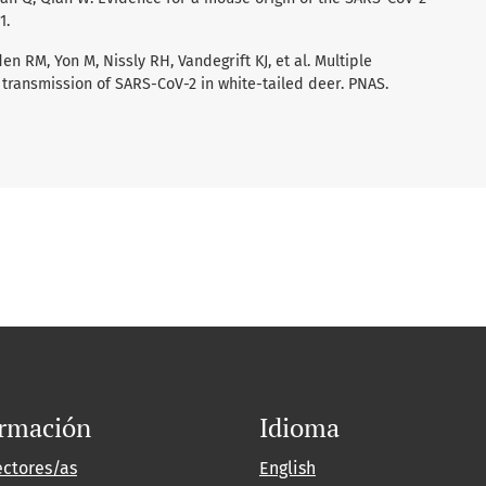
1.
n RM, Yon M, Nissly RH, Vandegrift KJ, et al. Multiple
ransmission of SARS-CoV-2 in white-tailed deer. PNAS.
ormación
Idioma
ectores/as
English