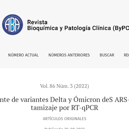
 Delta y Ómicron deS ARS- Cov- 2 COVID-19 mediante tamizaje
NÚMERO ACTUAL
NÚMEROS ANTERIORES
BUSCAR
RE
Vol. 86 Núm. 3 (2022)
ente de variantes Delta y Ómicron deS AR
tamizaje por RT-qPCR
ARTÍCULOS ORIGINALES