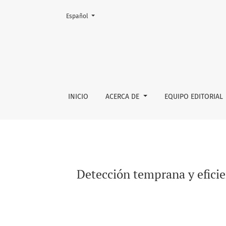
Cambiar el idioma. El actual es:
Español
Detección temprana y eficiente de variantes
INICIO
ACERCA DE
EQUIPO EDITORIAL
Detección temprana y efici