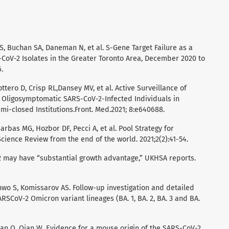
 S, Buchan SA, Daneman N, et al. S-Gene Target Failure as a
-CoV-2 Isolates in the Greater Toronto Area, December 2020 to
.
tero D, Crisp RL,Dansey MV, et al. Active Surveillance of
Oligosymptomatic SARS-CoV-2-Infected Individuals in
i-closed Institutions.Front. Med.2021; 8:e640688.
arbas MG, Hozbor DF, Pecci A, et al. Pool Strategy for
Science Review from the end of the world. 2021;2(2):41-54.
2 may have “substantial growth advantage,” UKHSA reports.
hwo S, Komissarov AS. Follow-up investigation and detailed
RSCoV-2 Omicron variant lineages (BA. 1, BA. 2, BA. 3 and BA.
uan Q, Qian W. Evidence for a mouse origin of the SARS-CoV-2