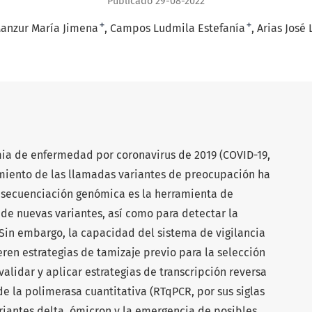
Publicado 29-08-2022
+
+
anzur María Jimena
Campos Ludmila Estefanía
Arias José 
ia de enfermedad por coronavirus de 2019 (COVID-19,
rgimiento de las llamadas variantes de preocupación ha
 secuenciación genómica es la herramienta de
n de nuevas variantes, así como para detectar la
 Sin embargo, la capacidad del sistema de vigilancia
ren estrategias de tamizaje previo para la selección
validar y aplicar estrategias de transcripción reversa
e la polimerasa cuantitativa (RTqPCR, por sus siglas
ariantes delta, ómicron y la emergencia de posibles