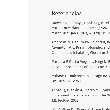
Referencias
Brown KA, Gubbay J, Hopkins J, Patel
Marker of Variant B.1.1.7 Among SARS
March 2021. JAMA. 2021;325 (20):2115-6
Ambrosis N, Aispuro PM,Belhart K, Bot
Asymptomatic, Presymptomatic, and 
Communities Inhabiting Closed or Sem
Marceca F, Rocha Viegas L, Pregi N, B
Surveillance Testing of SARS-CoV-2. 
Mahase E. Omicron sub-lineage BA. 
BMJ 2022; 376:o263.
Abbas Q, Kusakin A, Sharrouf K, Jyak
mutational characterization of the SA
1.1). bioRxiv. 2022.
Wei C, Shan K-J, Wang W, Zhang S, H