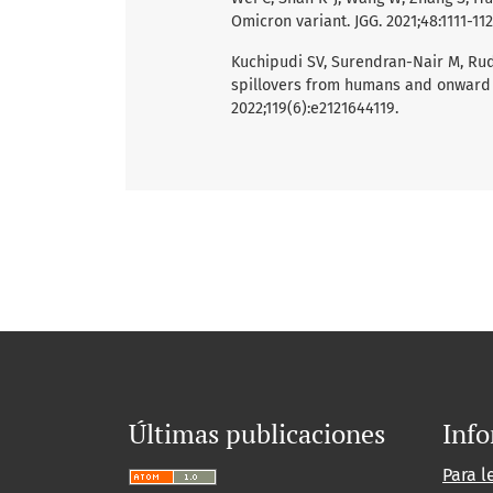
Omicron variant. JGG. 2021;48:1111-112
Kuchipudi SV, Surendran-Nair M, Rude
spillovers from humans and onward t
2022;119(6):e2121644119.
Últimas publicaciones
Inf
Para l