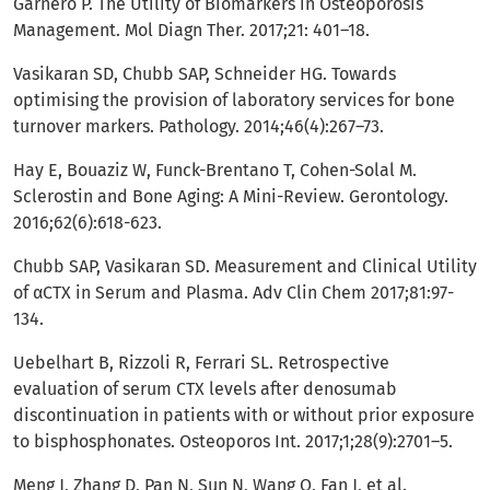
Garnero P. The Utility of Biomarkers in Osteoporosis
Management. Mol Diagn Ther. 2017;21: 401–18.
Vasikaran SD, Chubb SAP, Schneider HG. Towards
optimising the provision of laboratory services for bone
turnover markers. Pathology. 2014;46(4):267–73.
Hay E, Bouaziz W, Funck-Brentano T, Cohen-Solal M.
Sclerostin and Bone Aging: A Mini-Review. Gerontology.
2016;62(6):618-623.
Chubb SAP, Vasikaran SD. Measurement and Clinical Utility
of αCTX in Serum and Plasma. Adv Clin Chem 2017;81:97-
134.
Uebelhart B, Rizzoli R, Ferrari SL. Retrospective
evaluation of serum CTX levels after denosumab
discontinuation in patients with or without prior exposure
to bisphosphonates. Osteoporos Int. 2017;1;28(9):2701–5.
Meng J, Zhang D, Pan N, Sun N, Wang Q, Fan J, et al.