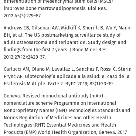
differentiation of mesenchymal stem cells (MSCs)
improves bone marrow adipogenesis. Biol Res.
2012;45(3):279–87.
Andrews EB, Gilsenan AW, Midkiff K, Sherrill B, Wu Y, Mann
BH, et al. The US postmarketing surveillance study of
adult osteosarcoma and teriparatide: Study design and
findings from the first 7 years. J Bone Miner Res.
2012;27(12):2429–37.
Carlucci AM, Olano M, Lavallaz L, Sanchez F, Rossi C, Sterin
Prync AE. Biotecnología aplicada a la salud: el caso de la
Esclerosis Múltiple. Parte 2. ByPC 2019; 83(1):30-39.
Geneva. Revised monoclonal antibody (mAb)
nomenclature scheme Programme on International
Nonproprietary Names (INN) Technologies Standards and
Norms Regulation of Medicines and other Health
Technologies (RHT) Essential Medicines and Health
Products (EMP) World Health Organization, Geneva. 2017