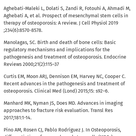
Aghebati-Maleki L, Dolati S, Zandi R, Fotouhi A, Ahmadi M,
Aghebati A, et al. Prospect of mesenchymal stem cells in
therapy of osteoporosis: A review. J Cell Physiol 2019
;234(6):8570-8578.
Manolagas, SC. Birth and death of bone cells: Basic
regulatory mechanisms and implications for the
pathogenesis and treatment of osteoporosis. Endocrine
Reviews 2000;21(2):115–37
Curtis EM, Moon ARJ, Dennison EM, Harvey NC, Cooper C.
Recent advances in the pathogenesis and treatment of
osteoporosis. Clinical Med (Lond) 2015;15: s92–6.
Manhard MK, Nyman JS, Does MD. Advances in imaging
approaches to fracture risk evaluation. Transl Res
2017;181:1-14.
Pino AM, Rosen CJ, Pablo Rodríguez J. In Osteoporosis,