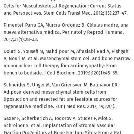
Cells for Musculoskeletal Regeneration: Current Status
and Perspectives. Stem Cells Transl Med. 2012;1(3):237–47.
Pimentel-Parra GA, Murcia-Ordoñez B. Células madre, una
nueva alternativa médica. Perinatol y Reprod Humana.
2017;31(1):28–33.
Dolati S, Yousefi M, Mahdipour M, Afrasiabi Rad A, Pishgahi
A, Nouri M, et al. Mesenchymal stem cell and bone marrow
mononuclear cell therapy for cardiomyopathy: From
bench to bedside. J Cell Biochem. 2019;1;120(1):45–55.
Schneider S, Unger M, Van Griensven M, Balmayor ER.
Adipose-derived mesenchymal stem cells from
liposuction and resected fat are feasible sources for
regenerative medicine. Eur J Med Res. 2017; 19;22(1).
Saxer F, Scherberich A, Todorov A, Studer P, Miot S,
Schreiner S, et al. Implantation of Stromal Vascular
Fraction Progenitors at Bone Fracture Sites: From a Rat