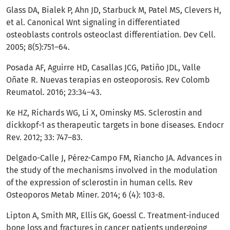
Glass DA, Bialek P, Ahn JD, Starbuck M, Patel MS, Clevers H,
et al. Canonical Wnt signaling in differentiated
osteoblasts controls osteoclast differentiation. Dev Cell.
2005; 8(5):751–64.
Posada AF, Aguirre HD, Casallas JCG, Patiño JDL, Valle
Oñate R. Nuevas terapias en osteoporosis. Rev Colomb
Reumatol. 2016; 23:34–43.
Ke HZ, Richards WG, Li X, Ominsky MS. Sclerostin and
dickkopf-1 as therapeutic targets in bone diseases. Endocr
Rev. 2012; 33: 747–83.
Delgado-Calle J, Pérez-Campo FM, Riancho JA. Advances in
the study of the mechanisms involved in the modulation
of the expression of sclerostin in human cells. Rev
Osteoporos Metab Miner. 2014; 6 (4): 103-8.
Lipton A, Smith MR, Ellis GK, Goessl C. Treatment-induced
bone loss and fractures in cancer patients undergoing