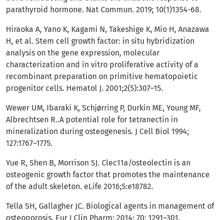
parathyroid hormone. Nat Commun. 2019; 10(1)1354-68.
Hiraoka A, Yano K, Kagami N, Takeshige K, Mio H, Anazawa
H, et al. Stem cell growth factor: in situ hybridization
analysis on the gene expression, molecular
characterization and in vitro proliferative activity of a
recombinant preparation on primitive hematopoietic
progenitor cells. Hematol J. 2001;2(5):307–15.
Wewer UM, Ibaraki K, Schjørring P, Durkin ME, Young MF,
Albrechtsen R..A potential role for tetranectin in
mineralization during osteogenesis. J Cell Biol 1994;
127:1767–1775.
Yue R, Shen B, Morrison SJ. Clec11a/osteolectin is an
osteogenic growth factor that promotes the maintenance
of the adult skeleton. eLife 2016;5:e18782.
Tella SH, Gallagher JC. Biological agents in management of
osteoporosis, Eur J Clin Pharm; 2014; 70: 1291–301.