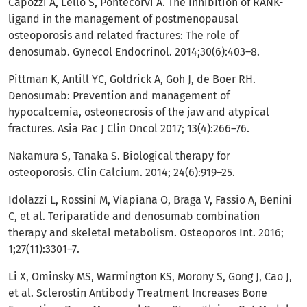
Capozzi A, Lello S, Pontecorvi A. The inhibition of RANK-
ligand in the management of postmenopausal
osteoporosis and related fractures: The role of
denosumab. Gynecol Endocrinol. 2014;30(6):403–8.
Pittman K, Antill YC, Goldrick A, Goh J, de Boer RH.
Denosumab: Prevention and management of
hypocalcemia, osteonecrosis of the jaw and atypical
fractures. Asia Pac J Clin Oncol 2017; 13(4):266–76.
Nakamura S, Tanaka S. Biological therapy for
osteoporosis. Clin Calcium. 2014; 24(6):919–25.
Idolazzi L, Rossini M, Viapiana O, Braga V, Fassio A, Benini
C, et al. Teriparatide and denosumab combination
therapy and skeletal metabolism. Osteoporos Int. 2016;
1;27(11):3301–7.
Li X, Ominsky MS, Warmington KS, Morony S, Gong J, Cao J,
et al. Sclerostin Antibody Treatment Increases Bone