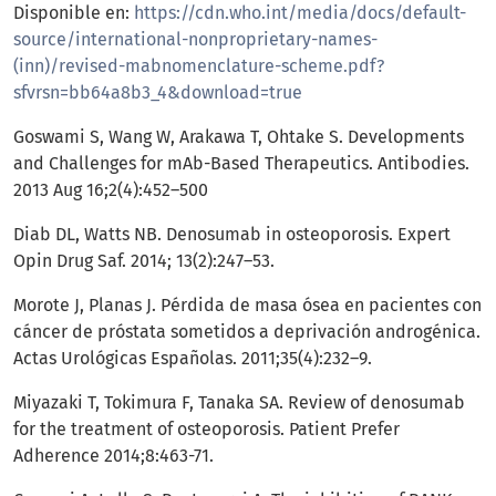
Disponible en:
https://cdn.who.int/media/docs/default-
source/international-nonproprietary-names-
(inn)/revised-mabnomenclature-scheme.pdf?
sfvrsn=bb64a8b3_4&download=true
Goswami S, Wang W, Arakawa T, Ohtake S. Developments
and Challenges for mAb-Based Therapeutics. Antibodies.
2013 Aug 16;2(4):452–500
Diab DL, Watts NB. Denosumab in osteoporosis. Expert
Opin Drug Saf. 2014; 13(2):247–53.
Morote J, Planas J. Pérdida de masa ósea en pacientes con
cáncer de próstata sometidos a deprivación androgénica.
Actas Urológicas Españolas. 2011;35(4):232–9.
Miyazaki T, Tokimura F, Tanaka SA. Review of denosumab
for the treatment of osteoporosis. Patient Prefer
Adherence 2014;8:463-71.