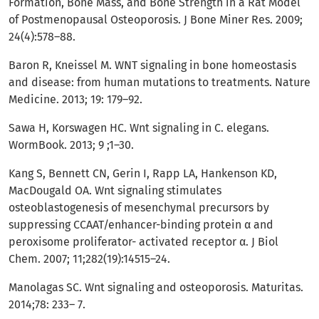
Formation, Bone Mass, and Bone Strength in a Rat Model
of Postmenopausal Osteoporosis. J Bone Miner Res. 2009;
24(4):578–88.
Baron R, Kneissel M. WNT signaling in bone homeostasis
and disease: from human mutations to treatments. Nature
Medicine. 2013; 19: 179–92.
Sawa H, Korswagen HC. Wnt signaling in C. elegans.
WormBook. 2013; 9 ;1–30.
Kang S, Bennett CN, Gerin I, Rapp LA, Hankenson KD,
MacDougald OA. Wnt signaling stimulates
osteoblastogenesis of mesenchymal precursors by
suppressing CCAAT/enhancer-binding protein α and
peroxisome proliferator- activated receptor α. J Biol
Chem. 2007; 11;282(19):14515–24.
Manolagas SC. Wnt signaling and osteoporosis. Maturitas.
2014;78: 233– 7.