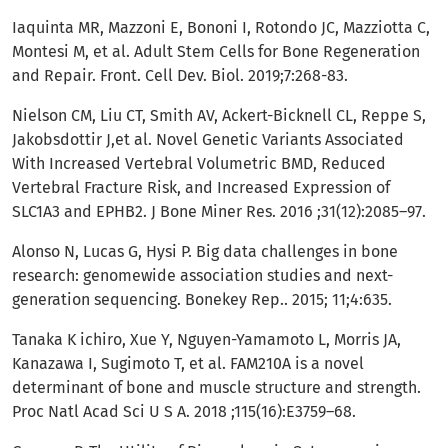
Iaquinta MR, Mazzoni E, Bononi I, Rotondo JC, Mazziotta C,
Montesi M, et al. Adult Stem Cells for Bone Regeneration
and Repair. Front. Cell Dev. Biol. 2019;7:268-83.
Nielson CM, Liu CT, Smith AV, Ackert-Bicknell CL, Reppe S,
Jakobsdottir J,et al. Novel Genetic Variants Associated
With Increased Vertebral Volumetric BMD, Reduced
Vertebral Fracture Risk, and Increased Expression of
SLC1A3 and EPHB2. J Bone Miner Res. 2016 ;31(12):2085–97.
Alonso N, Lucas G, Hysi P. Big data challenges in bone
research: genomewide association studies and next-
generation sequencing. Bonekey Rep.. 2015; 11;4:635.
Tanaka K ichiro, Xue Y, Nguyen-Yamamoto L, Morris JA,
Kanazawa I, Sugimoto T, et al. FAM210A is a novel
determinant of bone and muscle structure and strength.
Proc Natl Acad Sci U S A. 2018 ;115(16):E3759–68.