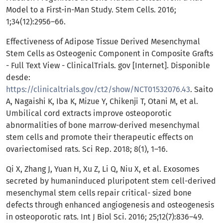
Model to a First-in-Man Study. Stem Cells. 2016;
1;34(12):2956–66.
Effectiveness of Adipose Tissue Derived Mesenchymal
Stem Cells as Osteogenic Component in Composite Grafts
- Full Text View - ClinicalTrials. gov [Internet]. Disponible
desde:
https://clinicaltrials.gov/ct2/show/NCT01532076.43
. Saito
A, Nagaishi K, Iba K, Mizue Y, Chikenji T, Otani M, et al.
Umbilical cord extracts improve osteoporotic
abnormalities of bone marrow-derived mesenchymal
stem cells and promote their therapeutic effects on
ovariectomised rats. Sci Rep. 2018; 8(1), 1–16.
Qi X, Zhang J, Yuan H, Xu Z, Li Q, Niu X, et al. Exosomes
secreted by humaninduced pluripotent stem cell-derived
mesenchymal stem cells repair critical- sized bone
defects through enhanced angiogenesis and osteogenesis
in osteoporotic rats. Int J Biol Sci. 2016; 25;12(7):836–49.