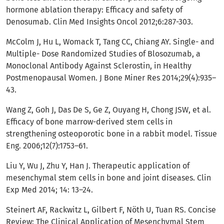
hormone ablation therapy: Efficacy and safety of
Denosumab. Clin Med Insights Oncol 2012;6:287-303.
McColm J, Hu L, Womack T, Tang CC, Chiang AY. Single- and
Multiple- Dose Randomized Studies of Blosozumab, a
Monoclonal Antibody Against Sclerostin, in Healthy
Postmenopausal Women. J Bone Miner Res 2014;29(4):935–
43.
Wang Z, Goh J, Das De S, Ge Z, Ouyang H, Chong JSW, et al.
Efficacy of bone marrow-derived stem cells in
strengthening osteoporotic bone in a rabbit model. Tissue
Eng. 2006;12(7):1753–61.
Liu Y, Wu J, Zhu Y, Han J. Therapeutic application of
mesenchymal stem cells in bone and joint diseases. Clin
Exp Med 2014; 14: 13–24.
Steinert AF, Rackwitz L, Gilbert F, Nöth U, Tuan RS. Concise
Review: The Clinical Application of Mesenchymal Stem