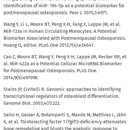
Identification of miR- 194-5p as a potential biomarker for
postmenopausal osteoporosis. Peer J. 2015;3:e971.
Wang Y, Li L, Moore BT, Peng X-H, Fang X, Lappe JM, et al.
MiR-133a in Human Circulating Monocytes: A Potential
Biomarker Associated with Postmenopausal Osteoporosis.
Huang Q, editor. PLoS One 2012;7(4):e34641.
Cao Z, Moore BT, Wang Y, Peng X-H, Lappe JM, Recker RR, et
al. MiR-422a as a Potential Cellular MicroRNA Biomarker
for Postmenopausal Osteoporosis. PLoS One.
2014;9(5):e97098.
Stains JP, Civitelli R. Genomic approaches to identifying
transcriptional regulators of osteoblast differentiation.
Genome Biol. 2003;4(7):222.
Saito H, Gasser A, Bolamperti S, Maeda M, Matthies L, Jähn
K, et al. TGinteracting factor 1 (Tgif1)-deficiency attenuates
bone remodeling and blunts the anabolic response to