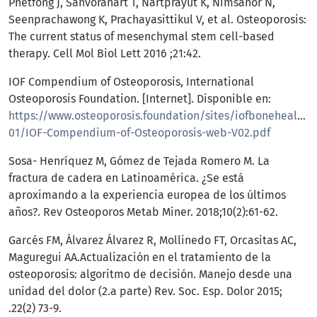
Phetfong J, Sanvoranart T, Nartprayut K, Nimsanor N,
Seenprachawong K, Prachayasittikul V, et al. Osteoporosis:
The current status of mesenchymal stem cell-based
therapy. Cell Mol Biol Lett 2016 ;21:42.
IOF Compendium of Osteoporosis, International
Osteoporosis Foundation. [Internet]. Disponible en:
https://www.osteoporosis.foundation/sites/iofbonehealth/f
01/IOF-Compendium-of-Osteoporosis-web-V02.pdf
Sosa- Henríquez M, Gómez de Tejada Romero M. La
fractura de cadera en Latinoamérica. ¿Se está
aproximando a la experiencia europea de los últimos
años?. Rev Osteoporos Metab Miner. 2018;10(2):61-62.
Garcés FM, Álvarez Álvarez R, Mollinedo FT, Orcasitas AC,
Maguregui AA.Actualización en el tratamiento de la
osteoporosis: algoritmo de decisión. Manejo desde una
unidad del dolor (2.a parte) Rev. Soc. Esp. Dolor 2015;
.22(2) 73-9.