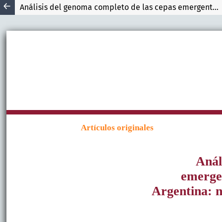
Análisis del genoma completo de las cepas emergentes de rotavirus G9P[4] y G8P[8] en Argentina: nueva introducción vs. reordenante de cepas locales