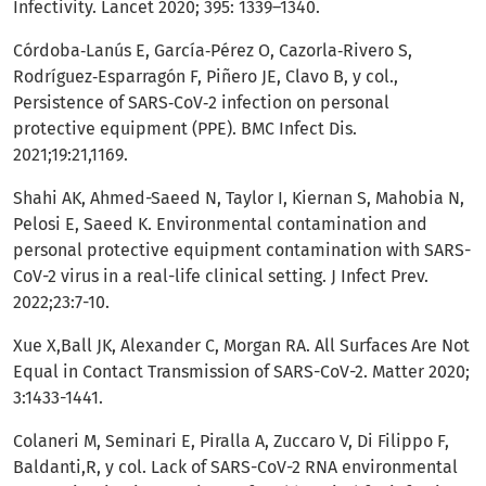
Infectivity. Lancet 2020; 395: 1339–1340.
Córdoba‑Lanús E, García‑Pérez O, Cazorla‑Rivero S,
Rodríguez‑Esparragón F, Piñero JE, Clavo B, y col.,
Persistence of SARS‑CoV‑2 infection on personal
protective equipment (PPE). BMC Infect Dis.
2021;19:21,1169.
Shahi AK, Ahmed-Saeed N, Taylor I, Kiernan S, Mahobia N,
Pelosi E, Saeed K. Environmental contamination and
personal protective equipment contamination with SARS-
CoV-2 virus in a real-life clinical setting. J Infect Prev.
2022;23:7-10.
Xue X,Ball JK, Alexander C, Morgan RA. All Surfaces Are Not
Equal in Contact Transmission of SARS-CoV-2. Matter 2020;
3:1433-1441.
Colaneri M, Seminari E, Piralla A, Zuccaro V, Di Filippo F,
Baldanti,R, y col. Lack of SARS-CoV-2 RNA environmental