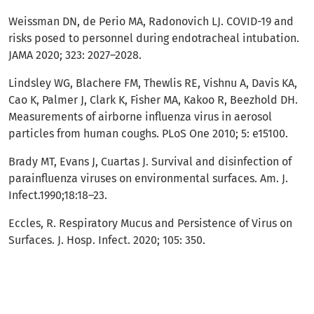
Weissman DN, de Perio MA, Radonovich LJ. COVID-19 and
risks posed to personnel during endotracheal intubation.
JAMA 2020; 323: 2027–2028.
Lindsley WG, Blachere FM, Thewlis RE, Vishnu A, Davis KA,
Cao K, Palmer J, Clark K, Fisher MA, Kakoo R, Beezhold DH.
Measurements of airborne influenza virus in aerosol
particles from human coughs. PLoS One 2010; 5: e15100.
Brady MT, Evans J, Cuartas J. Survival and disinfection of
parainfluenza viruses on environmental surfaces. Am. J.
Infect.1990;18:18–23.
Eccles, R. Respiratory Mucus and Persistence of Virus on
Surfaces. J. Hosp. Infect. 2020; 105: 350.