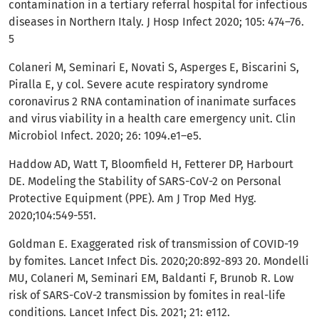
contamination in a tertiary referral hospital for infectious
diseases in Northern Italy. J Hosp Infect 2020; 105: 474–76.
5
Colaneri M, Seminari E, Novati S, Asperges E, Biscarini S,
Piralla E, y col. Severe acute respiratory syndrome
coronavirus 2 RNA contamination of inanimate surfaces
and virus viability in a health care emergency unit. Clin
Microbiol Infect. 2020; 26: 1094.e1–e5.
Haddow AD, Watt T, Bloomfield H, Fetterer DP, Harbourt
DE. Modeling the Stability of SARS-CoV-2 on Personal
Protective Equipment (PPE). Am J Trop Med Hyg.
2020;104:549-551.
Goldman E. Exaggerated risk of transmission of COVID-19
by fomites. Lancet Infect Dis. 2020;20:892-893 20. Mondelli
MU, Colaneri M, Seminari EM, Baldanti F, Brunob R. Low
risk of SARS-CoV-2 transmission by fomites in real-life
conditions. Lancet Infect Dis. 2021; 21: e112.