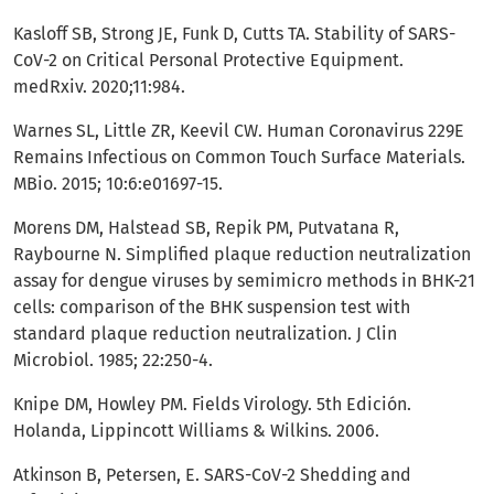
Kasloff SB, Strong JE, Funk D, Cutts TA. Stability of SARS-
CoV-2 on Critical Personal Protective Equipment.
medRxiv. 2020;11:984.
Warnes SL, Little ZR, Keevil CW. Human Coronavirus 229E
Remains Infectious on Common Touch Surface Materials.
MBio. 2015; 10:6:e01697-15.
Morens DM, Halstead SB, Repik PM, Putvatana R,
Raybourne N. Simplified plaque reduction neutralization
assay for dengue viruses by semimicro methods in BHK-21
cells: comparison of the BHK suspension test with
standard plaque reduction neutralization. J Clin
Microbiol. 1985; 22:250-4.
Knipe DM, Howley PM. Fields Virology. 5th Edición.
Holanda, Lippincott Williams & Wilkins. 2006.
Atkinson B, Petersen, E. SARS-CoV-2 Shedding and