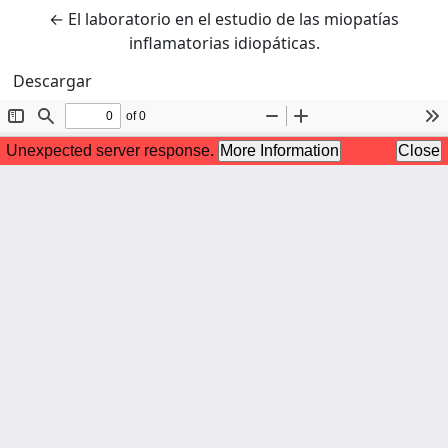
Volver a los detalles del artículo
←
El laboratorio en el estudio de las miopatías
inflamatorias idiopáticas.
Descargar