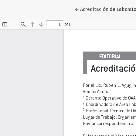
Volver a los detalles del 
←
Acreditación de Laborator